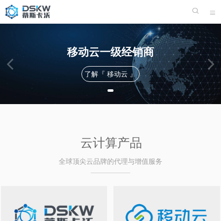


移动云一级经销商
了解『 移动云 』
云计算产品
全球顶尖云品牌的代理与增值服务