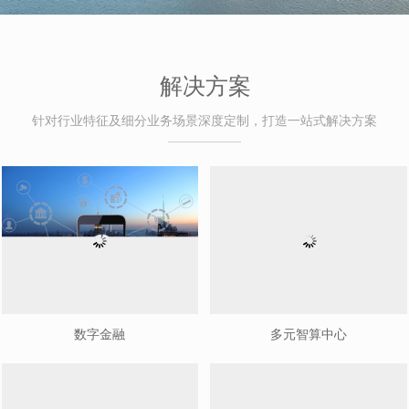
解决方案
针对行业特征及细分业务场景深度定制，打造一站式解决方案
数字金融
多元智算中心