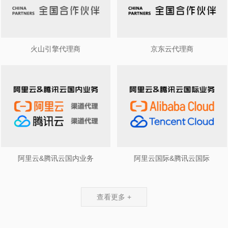
火山引擎代理商
京东云代理商
阿里云&腾讯云国内业务
阿里云国际&腾讯云国际
查看更多 +