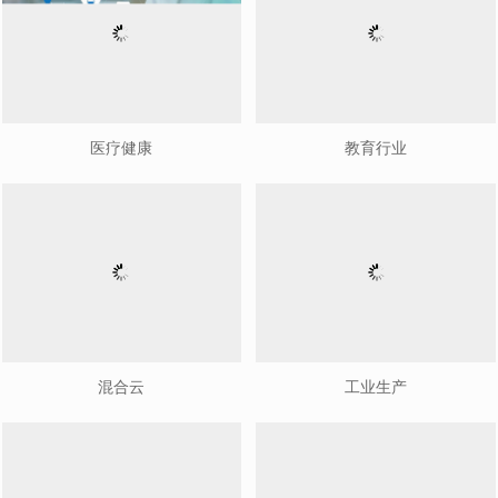
医疗健康
教育行业
混合云
工业生产