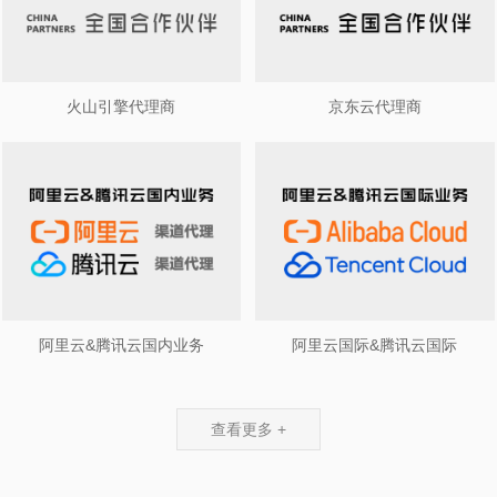
火山引擎代理商
京东云代理商
阿里云&腾讯云国内业务
阿里云国际&腾讯云国际
查看更多 +