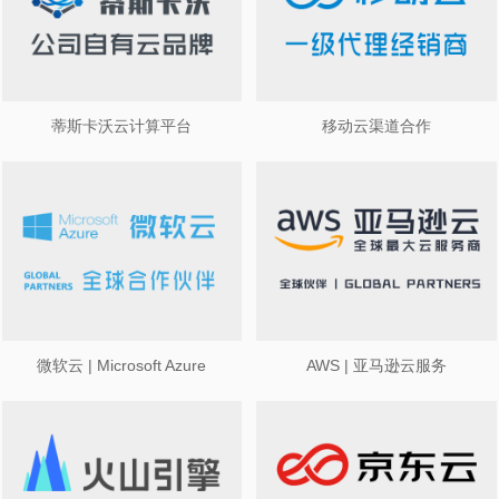
蒂斯卡沃云计算平台
移动云渠道合作
微软云 | Microsoft Azure
AWS | 亚马逊云服务