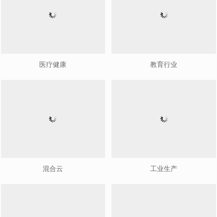
医疗健康
教育行业
混合云
工业生产