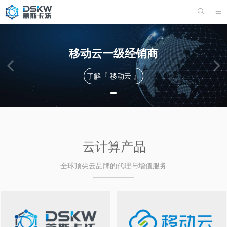


移动云一级经销商
了解『 移动云 』
云计算产品
全球顶尖云品牌的代理与增值服务