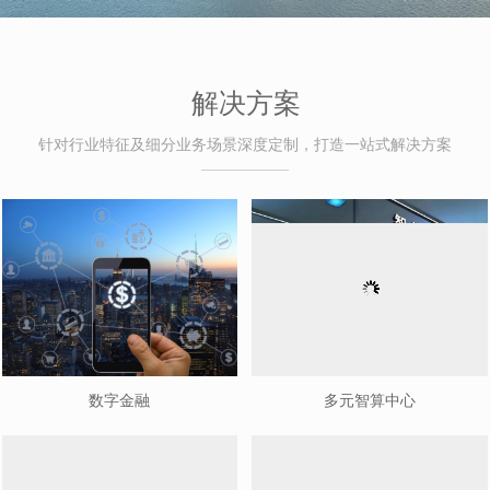
解决方案
针对行业特征及细分业务场景深度定制，打造一站式解决方案
数字金融
多元智算中心