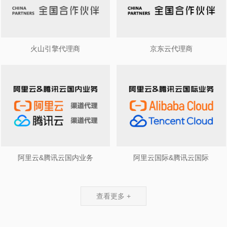
火山引擎代理商
京东云代理商
阿里云&腾讯云国内业务
阿里云国际&腾讯云国际
查看更多 +