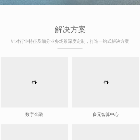
解决方案
针对行业特征及细分业务场景深度定制，打造一站式解决方案
数字金融
多元智算中心