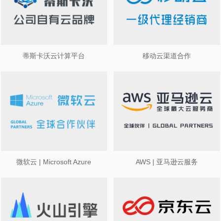
蒂斯卡沃云计算平台
移动云渠道合作
微软云 | Microsoft Azure
AWS | 亚马逊云服务