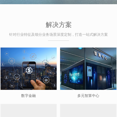
解决方案
针对行业特征及细分业务场景深度定制，打造一站式解决方案
数字金融
多元智算中心